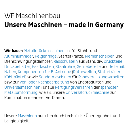
WF Maschinenbau
Unsere Maschinen – made in Germany
Wir bauen
Metalldrückmaschinen
ua. für Stahl- und
Aluminiumräder
,
Felgenringe
, Starterkränze,
Riemenscheiben
und
Drehschwingungsdämpfer,
Radschüsseln
aus Stahl, div.
Drückteile
,
Druckbehälter
,
Gasflaschen
,
Stahlrohre
,
Getriebeteile
und
Teile mit
Naben
,
Komponenten für E-Antriebe
(
Rotorwellen
,
Statorträger
,
Kühlmäntel
) sowie
Sondermaschinen
für
Randverdickungsarbeiten
bzw. zur
Vor- oder Nachbearbeitung
von Endprodukten und
Universalmaschinen
für alle
Fertigungsverfahren
der
spanlosen
Metallumformung
, wie zB. unsere
Universaldrückmaschine
zur
Kombination mehrerer Verfahren.
Unsere
Maschinen
punkten durch technische Überlegenheit und
Langlebigkeit.