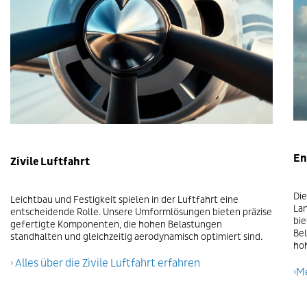
En
Zivile Luftfahrt
Die
Leichtbau und Festigkeit spielen in der Luftfahrt eine
La
entscheidende Rolle. Unsere Umformlösungen bieten präzise
bi
gefertigte Komponenten, die hohen Belastungen
Be
standhalten und gleichzeitig aerodynamisch optimiert sind.
hoh
› Alles über die Zivile Luftfahrt erfahren
›M